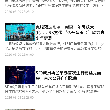
洪小英兵务厅长在最近的媒体采访中表示，针对因人口减少导致的
兵役资源急剧减少，"正在将补充役制度的逐步减少和废止方案纳
入‘国防改革基本计划’进行最终审查"。洪厅长指出，"兵役资源
2026-08-09 23:28:10
的减少是注定的未来，但至今没有综合性的对策"，预示着兵役制
度的根本改革。政府官员正式将补充役的缩减和废止构想作为国防
改革的核心任务，表明韩国国防已面临无法再依赖现有人员供给方
克服预选淘汰，时隔一年再获大
式的结构性限制。在快速变化的东北亚安全形势和人口减少的双重
奖……SK宽带‘花开音乐节’助力青
压力下，兵役制度的改革不仅是简单的人力调整，更是关乎韩国国
少年梦想
家安全生存的必然选择和国防改革的核心任务。兵役制度改革的必
要性在数字中得到了验证。根据国防部和兵务厅的统计，近年来现
“我和妈妈去年就约好要去欧洲旅行，但时间和音乐营的安排冲突
役入伍对象从2016年的45万余人急剧减少到2025年的32万余人，
了。虽然放弃了旅行，但能取得这样的好结果，成为追逐梦想的动
降幅超过29%。这意味着在短短10年内，消失了相当于10个师规
力，我感到很高兴。”（PLAYB4CK主唱金智宇） 在8月8日于首
2026-08-09 23:04:00
模的兵力。如果继续这样下去，预计到2020年代后期，入伍资源
尔东作区CTS艺术厅举行的SK宽带‘2026年花开青少年音乐
将减少到20万人左右，前景十分严峻。然而，过去的国防政策在缺
节’上，当‘PLAYB4CK’被宣布为大奖获奖团队时，学生们忍不
乏根本性体质改善的情况下，仅通过调整判定标准或采取应急性的
住流下了眼泪。 PLAYB4CK是由世宗艺术高中1至3年级的学生组
人力分配来维持现状。将补充役人员转为现役等临时措施在工业、
成的乐队。他们以创作曲‘comp4ss’参加了今年的音乐节。组
SF9成员再윤举办首次生日粉丝见面
艺术、卫生等领域的人才利用方面也显露出局限性，并引发了新的
队的李元浩表示：“去年预选被淘汰后，这次我真的想好好表
会，首次公开自创歌曲
社会冲突。过去过度提高现役判定率的做法导致了不适合服役人员
现。”他还提到：“我找到了合拍的朋友们组成了这个团队。”
的增加和兵营管理的负担，而补充役制度的模糊性也在青年群体中
准备决赛的过程并不顺利。原本准备的曲目未能使用，他们在紧迫
SF9成员再윤在生日之际与粉丝们共度了特别的时光。 再윤于8月8
引发了失落感和公平性争议。专家指出，减少社会服务人员或艺
的时间内重新进行歌词和曲调的创作，以符合今年音乐节的主
日在首尔的예림당艺术厅举办了生日粉丝见面会《我们的夏天
术、体育人员等补充役只是有效重新配置兵役资源的最低限度措
题‘青春’。金智宇解释道：“我把想传达给包括我们在内的所有
（Our Summer）》。此次见面会分为下午3点和7点两场，标志
2026-08-09 19:28:00
施，并不能成为根本解决方案。必须摆脱以兵力人数为中心的征兵
年轻人的话语写进了歌词。” 今年是花开青少年音乐节的第五
着再윤出道以来首次举办的独唱演出，同时也是庆祝生日的重要时
体系，进行以先进科技为基础的武器系统运用、扩大干部比例、重
届，SK宽带自2022年起开展这一社会价值（ESG）项目，以发掘
刻。 当天，再윤通过多种环节与粉丝们亲密互动，包括进行“再윤
整常备军规模等常备军事力量的质的重塑。此外，还需要引入灵活
大众音乐领域的青少年创作者。今年共有142支队伍参赛，竞争率