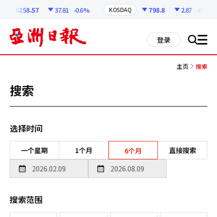
코
인
6258.57
37.81
-0.6%
798.8
2.87
-0.36%
KOSDAQ
정
보
all
登录
搜
men
索
主页
搜索
搜索
选择时间
一个星期
1个月
直接搜索
6个月
搜索范围