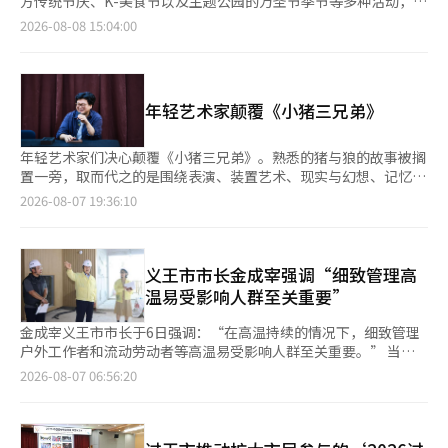
方传统节庆、K-美食节以及主题公园的万圣节季节等多种活动，吸
鲜劳动党致敬》和《社会主义交响曲》等作品。 ※ 本报道经人工
90选》区域，观众可以直接查阅自1982年至今制作的马丁·帕摄
引着来自各地的游客。旧金山、蒙特雷、尔湾、安纳海姆和圣地亚
2026-08-08 15:04:00
智能（AI）系统翻译与编辑。
影书。四楼的摄影图书馆提供摄影历史和国内外学术数据库，开放
哥等主要城市将举办一系列庆祝活动，让这个晚夏更加特别。 加
时间为周二至周日的上午10时至下午6时，周一和节假日休馆。 西
州旅游局介绍，八月期间全州将举行多种文化、艺术和美食活动。
首尔美术馆于今年3月在金川区独山洞的金那来中央公园内开馆，
从沿海城市的户外演出到经典车节、地方传统活动以及主题公园的
是首尔市立美术馆的第八个分馆，专注于新媒体艺术。美术馆与公
季节性活动，游客可以根据自己的行程选择丰富的活动。 南部的
年轻艺术家颠覆《小猪三兄弟》
园之间没有围墙，提升了可达性。外墙采用锤纹不锈钢材料，反射
拉古纳海滩将举办夏季代表艺术节“拉古纳艺术节”，活动将持续
周围景观，形成与自然融合的视觉效果。 地下1层的第一展厅拥有
到本月底。游客可以欣赏到绘画、摄影、雕塑和木工等多种艺术作
开阔的层高，能够实现开放式布置和光线阻隔的白盒子布置，成为
品，还可以参加与艺术家的见面会、体验项目和现场表演。持有当
年轻艺术家们决心颠覆《小猪三兄弟》。熟悉的猪与狼的故事被搁
可变空间。1层的媒体实验室作为数字艺术创作空间使用。目前因
天“大师的盛宴”演出门票的游客可免费进入活动现场。 汽车爱
置一旁，取而代之的是围绕表演、装置艺术、现实与幻想、记忆与
展览准备而闭馆，媒体艺术家金希天的个人展《鼹鼠们》将于20日
好者不容错过的是从7日至16日举行的“蒙特雷汽车周”。活动包
现在、真实与虚构的边界展开的深刻问题。 音乐剧《如此风起，
2026-08-07 19:36:10
至11月8日举行。 位于钟路区平昌洞的钟路区立金昌烈画家的家是
括历史赛车游行、品牌展览和拍卖，以及各种汽车竞赛，最后将以
我吃掉了两个兄弟》将于8月15日至17日在首尔世宗文化会馆上
已故“水滴画家”金昌烈自1988年起居住和创作的地方。该馆于
全球知名的经典车活动“佩布尔海滩优雅车展”作为高潮。部分展
演。李哈娜担任导演、音乐总监和作曲，李汉和申艺勋参与作曲，
今年5月重新装修并开放，成为公共文化空间。根据1988年建筑师
览可免费参观。 在旧金山渔人码头，8日和22日将举行免费户外音
郑汉杰指挥，视觉艺术家杨正旭担任舞台设计。 他们并不打算忠
吴圭承的设计，经过洪在胜和崔秀妍建筑师的改造，增添了“回
乐会“码头派对”。游客可以在欣赏当地音乐家的表演的同时享用
实再现原作。李哈娜在最近与记者的书面采访中表示：“我最初的
义王市市长金成宰强调“细致管理高
归”的空间概念。 地上两层作为休息空间和策划展览室使用。开
美食和饮品，活动将持续到9月。 以韩国文化为主题的节庆也将举
想法是‘想看看能否颠覆一个大家都知道的故事’，因此选择了
温易受影响人群至关重要”
馆纪念展《金昌烈，水滴的痕迹》将持续至23日。地下两层是画家
行。从14日至16日，尔湾将举办“炸鸡啤酒节”，届时将展示多
《小猪三兄弟》这个最熟悉的故事之一，借用原作的框架，但希望
的工作室，保留了生前使用的画具和草图，几乎保持原貌。由于不
种韩国美食以及K-美容和生活方式品牌。晚上，DJ Soda等艺术家
以完全不同的方向进行解构和重构。” 对杨正旭来说，原作是引
金成宰义王市市长于6日强调：“在高温持续的情况下，细致管理
提供停车服务，建议使用公共交通。钟路区居民和穿着韩服的游客
的表演将为节庆增添气氛。 15日，圣地亚哥附近的丘拉维斯塔将
导新故事的工具。他在8月3日的记者见面会上表示：“几个人晚上
户外工作者和流动劳动者等高温易受影响人群至关重要。” 当
可享受50%的入场费优惠。 位于钟路区三清洞的美术馆汉美是
举办庆祝当地柠檬产业历史的“柠檬节”。活动将包括以柠檬为主
聚在一起吃鸡肉聊天，并不意味着鸡肉是重要的。‘小猪三兄
天，金市长亲自前往市内主要设施，检查高温应对情况和安全管理
2026-08-07 06:56:20
2003年开馆的韩美摄影美术馆于2022年扩展迁址后重新开放的空
题的美食和饮品、现场表演、烹饪比赛和服装比赛等多种节目。
弟’就像鸡肉一样，真正的故事可能是战争或股票。” 其中一个
现状，确保市民安全。 此次现场检查旨在预防因高温持续而导致
间。该馆作为一个涵盖从模拟摄影到新媒体艺术的展览平台运营。
如果想在夏季结束前提前感受万圣节的氛围，安纳海姆的迪士尼乐
真正的故事是“相信看不见的东西”。他们关注“相信狼的心
的热相关疾病及各种安全事故，保护户外工作者和流动劳动者等高
由建筑师闵贤植设计的本馆围绕着类似中庭的“水之花园”展开，
园度假区也是一个不错的选择。从21日起，主题公园将装饰万圣节
态”。李哈娜指出：“我们往往比实际存在的事物更容易被我们相
温易受影响群体。 金市长亲自查看市民实际使用的设施和工作现
三栋建筑相连，通过穹顶式屋顶克服了高度限制，确保了开阔的层
装饰，并开始限时演出和活动。针对家庭游客的项目和需要单独购
信的东西所驱动。恐惧、谣言、信念、偏见、宗教、意识形态等无
场，全面检查高温应对体系。 首先，金市长前往文化艺术中心建