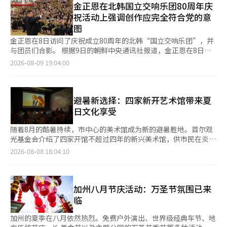
的选择”的平衡游戏、展示投票选出的挑战“挑战送到啦！”以及
金正恩在北韩国立交响乐团80周年庆
的募兵制元素，极大改善军队服役条件，以及进行技术密集型的军
达到约18比1。在过去五年中，参与的青少年人数约为1300人。
进行与关键词相关的游戏“生日幸运抓阄”等，给粉丝们带来了欢
队结构改革，这些都是国家安全生存战略层面的根本性手术。如果
祝活动上强调创作应完全符合党的意
参赛者们经历了两轮预选，并参加了音乐营，体验了从专业指导到
乐。 在舞台上，再윤展现了多样的魅力。他不仅展现了幽默的口才
不通过无人机、人工智能和无人先进武器系统的扩充，以及以专业
图
音源录制的实际音乐制作过程。 进入决赛的8支队伍的创作曲将在
和舞蹈实力，还亲自弹奏键盘并演唱，赢得了粉丝的心。SF9的队
干部为中心的军队体制改革来补充国防人口的减少，仅靠废止补充
9月正式在国内主要音源平台发布。金智宇表示：“我希望通过我
长英彬和最小的成员灿熙在通话中意外出现在舞台上，一起展示挑
金正恩在8日访问了庆祝成立80周年的北韩“国立交响乐团”，并
役是难以弥补现场战力的空缺。尤其是，围绕韩国的地缘政治安全
创作的音乐给人们带来快乐和安慰。”李元浩也表达了他的梦
战，展现了团队之间的友谊。 再윤与乐队的配合完成了丰富的曲目
与团员们合影。 根据9日的朝鲜中央通讯社报道，金正恩在8日于
环境比以往任何时候都更加严峻。美中安全霸权竞争加剧，新冷战
想：“我想成为一个能让人们自然而然跟着唱的音乐制作人。”
单。在演唱多首翻唱歌曲后，他首次在粉丝面前公开了浪漫的自创
平壤的毛兰峰剧场与团员们见面。 通讯社表示：“金正恩同志怀
2026-08-09 19:04:00
格局固化，朝鲜持续以导弹和核武器进行挑衅等威胁，使我们的军
SK宽带企业中心主任李钟浩表示：“我衷心祝贺获奖的青少年
歌曲《带你去月球（Take you to the Moon）》。他以柔和的音
着对为主体交响乐发展作出贡献的创作者、艺术家的自豪感，温暖
队在任何时刻都不能放松警惕。在如此复杂的安全威胁下，兵力供
们，并强调我们将继续倾听青少年的真实故事，努力支持他们的梦
色、细腻的表现力和扎实的唱功证明了自己作为歌手的实力。 在
地将他们拥入怀中，留下了意义深远的合影。”并指出：“全体创
给的失调直接关系到国家生存的危机。如果安全受到动摇，经济和
想。”※ 本报道经人工智能（AI）系统翻译与编辑。
拍照环节中，生日蛋糕的准备让现场气氛温馨。再윤在粉丝的祝福
作者、艺术家们要铭记伟大的元首给予的海洋般的恩情，以更加积
国家的未来也无法成立。在周边大国军备扩张和军事紧张达到顶峰
中露出了灿烂的笑容，共同庆祝生日。安可舞台则以SF9的收录曲
极进取的艺术创作活动，继续书写主体交响乐的光辉发展史，发出
避暑新选择：四家新开艺术馆带来夏
的情况下，军队编制的缺口将导致防御态势的整体盲区。兵役制度
《无重力》和《转来转去（Round And Round）》为主题，展现
热烈的欢呼声和忠诚的口号。” 金正恩强调：“国立交响乐团应
日文化享受
改革不仅是国防部或兵务厅的行政任务，更是需要社会共识和国家
了对团队的深厚感情。 再윤表示：“在准备生日派对时，我有很多
在发展音乐艺术方面发挥应有的牵引作用，成为国家复兴的伟大推
能力汇聚的国家存亡问题。政府在制定国防改革基本计划的过程
担心。感谢大家的到来。”他还表示：“如果有机会，我会再举办
动力。” 他接着表示：“我们风格的管弦乐庄重而独特的回响，
随着8月的酷暑持续，市中心的美术馆成为新的避暑胜地。首尔观
中，必须不拘泥于眼前的选票或权宜之计，将韩国的安全和生存作
这样的活动，希望粉丝们能耐心等待。” 演出持续了约120分钟，
将为我们的革命带来更大的鼓舞和激励，并在新时代音乐艺术发展
光基金会介绍了四家开馆不超过四年的新兴美术馆，供市民在炎热
为首要价值，实现根本性的转变。安全是不可妥协的国家最后防
结束后通过高触活动与每位粉丝亲切互动，传递了对粉丝的爱。
的繁荣中引领潮流，那时我们的事业将以更大的力量和充沛的活力
中享受文化生活。这四家美术馆分别是首尔市立摄影美术馆、首尔
线。
2026-08-08 18:04:10
另外，再윤所在的SF9今年迎来了出道10周年，预计将开展积极的
不断前进。” 金正恩在前一天也向乐团发去祝贺信，强调乐团应
市立西首尔美术馆、钟路区立金昌烈画家的家和美术馆汉美三清，
活动。将于26日发行正规二辑《坚韧（TENACITY）》，并于10月
服务于党和革命。他指出：“在音乐创作中，我们党始终坚持的原
它们各具特色，吸引了疲惫的市民前来参观。 位于道峰区昌洞的
10日至11日在首尔举办演唱会。此外，还将推出10周年纪念快闪
则是彻底体现思想艺术性、时代性和人民性。”并强调：“国立交
首尔市立摄影美术馆是韩国首个国公立摄影专门展馆。该馆于去年
店和出道日直播等多种内容。※ 本报道经人工智能（AI）系统翻译
响乐团的创作者、艺术家们要始终将党的文艺政策视为绝对的，创
5月开馆，结合了展览、教育和档案功能，成为专门的摄影空间。
加州八月节庆活动：万圣节氛围已来
与编辑。
作和创造工作必须完全按照党的意图进行，思想、意志、情感和情
建筑外观设计灵感来源于相机光圈，呈现出扭曲的立方体形状。外
临
绪上要高度统一，努力开启新时代音乐艺术发展的繁荣。” 此
墙随着时间变化呈现黑色和灰色，象征着摄影捕捉光线的方式。
外，在当天毛兰峰剧场举行的乐团成立80周年纪念音乐会上，演奏
目前，来自英国的世界著名摄影师马丁·帕的大规模回顾展《马丁
加州的夏季在八月依然热烈。免费户外演出、世界级经典车节、地
了革命歌曲《金日成将军的歌》、为钢琴而作的管弦乐序曲《向朝
·帕：我们是马丁·帕》将持续至10月18日。在三楼的《摄影书