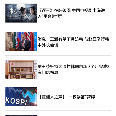
《逐玉》在韩破圈 中国电视剧出海进
入"平台时代"
消息：王毅有望下月访韩 与赵显举行韩
中外长会谈
霸王茶姬持续深耕韩国市场 3个月完成8
家门店布局
【亚洲人之声】"一夜暴富"梦碎！