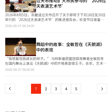
过天市推动扩大市民参与的‘2026过
高。 本馆正在进行聚焦四位韩国现代摄影师的展览《所有瞬间都
票的夜间万圣节派对也将陆续推出。 从22日至30日，将举行庆祝
法确认实质的东西，决定了我们的行为，有时甚至比现实更具力
设工地，仔细查看工人休息设施的运营情况、休息时间的保障情况
天表演艺术节’
是花蕾》，展览将持续至9日。2019年11月率先开馆的分馆将于9
美国国家公园管理局成立110周年和美国建国250周年的“国家公
量。”这通过“狼”这一象征进行探讨。 他们质疑重复所创造的
以及热病预防措施的落实情况。 他特别强调，在高温下工作的建
月30日举行《金浦杰瑞·尤尔斯曼纪念馆预展》，展出杰瑞·尤尔
园周”。在优胜美地、红杉国家公园、国王峡谷和约书亚树等加州
现实，并重新审视表演这一形式。 在标题中也隐藏着解构的意
筑工地，工人的生命和安全应放在首位，并再次呼吁遵守安全规
2026年8月5日，京畿道过天市召开了关于即将于下月18日至20日
斯曼的代表作，展现超现实的风景。钟路区居民和上班族可享受
著名国家公园，将开展多种纪念活动，最后一天还将为儿童举
味。原故事中，狼吃掉了第一和第二只猪，而第三只猪则杀死并吃
程。 随后，他检查了流动劳动者休息场所的空调设施和便利设施
举行的‘2026过天表演艺术节’的推进报告会，检查节日准备情
50%的入场费优惠，每月最后一个周三免费开放。※ 本报道经人
办“少年护林员日”活动。 加州的晚夏是体验海岸城市、国家公
掉了从烟囱进来的狼。狼的肚子里有第一和第二只猪，这就是作品
的运营状态，确保长时间暴露在高温下的流动劳动者能够安全、舒
况并分享运营方向。 据市政府介绍，报告会有来自过天市和过天
工智能（AI）系统翻译与编辑。
2026-08-07 06:24:00
园、主题公园和地方节庆的最佳时机。根据旅行时间选择当地活
标题中“吃掉两个兄弟”的原因。 三兄弟的差异通过动作和声音
适地休息。 在加马克德公园的水上游乐设施，他检查了设施的管
文化基金会的相关人员、节日总监、过天市议会议员、市民及地方
动，将能享受更加多样化的加州之旅。 ※ 本报道经人工智能
来表现。第一和第二只猪分别被赋予重复的动作和声音特征，而被
理状态和安全管理体系，确保市民能够安心享受夏季活动。 现场
艺术家等50余人参加。 与会者分享了节日的节目和场地构成、运
（AI）系统翻译与编辑。
吞下的狼再将这些特征转移给第三只猪。随着彼此的行为重复和传
的市民表示：“连续的高温让我很担心，看到市长亲自检查现场的
营计划，并收集市民意见，讨论节日的运营方案。 今年的节日将
染，三兄弟逐渐混合在一起。 养育两名两岁和六岁孩子的杨正旭
安全情况，感觉很安心”，“行政工作应该在现场进行，市长亲自
围绕去年引入的‘地泡城市(GPAF CITY)’世界观进行扩展，命名
舞蹈中的故事：全敏哲在《天鹅湖》
从孩子们身上获得了编舞和导演的灵感。“我的大儿子看到我从洗
来检查让我倍感信任”，“市长细致地查看孩子们使用的设施，让
为‘地泡城市2.0’。 以‘漂浮(Floating)’为主题，将过天市民
中的表现
衣机里拿出衣服扔进烘干机时模仿我，后来小儿子也过来扔东西。
我感到放心。”对此，市民对以现场为中心的市政运营表示积极反
广场和市民会馆周边打造为表演艺术空间，并新设可进行表演、体
我想三兄弟之间一定有相互学习的地方，因此将这一点反映在空间
应。 金市长表示：“将集中行政力量保护户外工作者和流动劳动
验和休息的‘地泡村’。 表演内容也将得到扩展。将增加官方征
“我想展现我成长的样子。” 马林斯基芭蕾团首席舞者全敏哲将
设计和编舞中。” 作品同样是参与者各自的作曲和导演成果不断
者等高温易受影响群体，确保市民安全度过夏季，进一步完善高温
集作品和海外表演团队的参与，并计划比去年增加表演次数，呈现
在国内舞台上演出《天鹅湖》中的齐格弗里德王子。去年，艺术殿
交融和剔除的过程。 杨正旭表示：“这不是一个明确的作品，所
应对体系。” 此外，金市长表示，在高温重大警报期间，将优先
多种类型的表演。 市民参与程序也将得到加强，公开招募市民表
堂与环球芭蕾团共同策划的夏季剧目《天鹅湖》取得了成功，今年
页
2026-08-07 06:00:00
以不知道最终会是什么样子。可能在排练时会完成（作品）。如果
确保市民安全，进一步加强现场检查和高温应对体系。
演者，并于9月19日举行连接中央路与青沙路的市民参与游行，原
迎来了第二个季节，全敏哲将在舞台上展现他在马林斯基磨练出的
太过精细，就像剔除辣椒酱一样，在排练中会去掉一些东西。”
有的‘市民欢庆会’将改为‘过天集会秀’，扩大参与表演团队的
成长。 全敏哲在8月6日于首尔瑞草区艺术殿堂举行的记者见面会
一
演出将于8月15日至17日在世宗文化会馆S剧场举行。
运营。 针对家庭游客的体验程序也将增加。 将设立面向儿童
上表示：“我觉得可以在这次演出中展示马林斯基的首个赛季成
的‘地泡游乐场’、地泡市场和农夫市场等，让观众可以享受表演
果，我想把在俄罗斯努力的时光和成长的样子呈现给韩国观众。”
上
1
下
2
3
4
5
和体验。 市政府将改善现场环境，安装防雨垫和遮阳篷、屋顶等
他在马林斯基入团不到一年，就已在《吉赛尔》、《天鹅湖》、
设施，并补充安全管理计划，确保观众的便利和安全。 与会的市
《罗密欧与朱丽叶》等主要作品中担任主角。他指出，自己在俄罗
一
民和地方艺术家对表演内容的扩展和市民参与程序的加强表示期
斯最大的变化是演技。 “（马林斯基的）每位舞者都能传达各自
待，同时指出安全管理、交通和便利设施的运营将直接影响节日的
角色的故事，这让我感到非常震惊。直到演出结束，他们都在用身
页
满意度，因此需要细致的准备。 特别是地方艺术界呼吁持续扩大
体表达情感。我深刻体会到情感的重要性，因此努力去快速掌