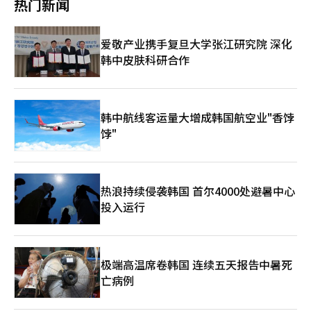
热门新闻
地方艺术家的参与机会，以使节日成为市民与艺术家共同创造的盛
握。” 即使是同样的动作，齐格弗里德和罗密欧传达的感觉也截
会，与会者们也表达了希望将其发展为代表过天的表演艺术节的愿
然不同。“在称呼‘你’的动作中，速度和力量就足以解释角
望。 与此同时，申桂龙市长表示：“我们正在扩大表演内容和市
色。” 他的日常生活也发生了变化。在韩国时，他大部分时间都
爱敬产业携手复旦大学张江研究院 深化
民参与程序，以提高节日的完整度。我们将在节日开幕前仔细检查
待在练习室，而在俄罗斯圣彼得堡，他则通过观看演出和在街上散
韩中皮肤科研合作
安全和整体运营，确保市民能够安心享受。”※ 本报道经人工智
步来获得灵感。“我常常沉浸在无数的思考中。” 这种变化将在
能（AI）系统翻译与编辑。
他最爱的作品《天鹅湖》中得到体现。“每次看这部作品，我都能
听到天鹅和王子的话。这也是我在马林斯基看得最多的作品。我会
专注于如何通过动作和手势来传达故事中的台词，尤其是天鹅与王
子的初次相遇和与黑天鹅的表演。” 观众的欢呼是他的动
韩中航线客运量大增成韩国航空业"香饽
力。“在谢幕时，观众的热烈掌声让我感受到爱。当我结束演出准
饽"
备离开时，俄罗斯观众对我说‘你的优美手臂和手势让我感动’，
我感受到深深的情感。” 演出将于8月14日至23日在艺术殿堂歌剧
院上演。 ※ 本报道经人工智能（AI）系统翻译与编辑。
热浪持续侵袭韩国 首尔4000处避暑中心
投入运行
极端高温席卷韩国 连续五天报告中暑死
亡病例