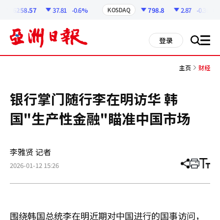
코
인
6258.57
37.81
-0.6%
798.8
2.87
-0.36%
KOSDAQ
정
보
all
登录
搜
men
索
主页
财经
银行掌门随行李在明访华 韩
国"生产性金融"瞄准中国市场
李雅贤 记者
2026-01-12 15:26
分
打
调
享
印
整
文
大
章
小
围绕韩国总统李在明近期对中国进行的国事访问，