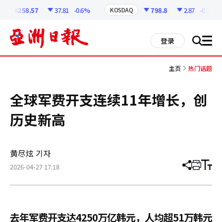
코
인
6258.57
37.81
-0.6%
798.8
2.87
-0.36%
KOSDAQ
정
보
all
登录
搜
men
索
主页
热门话题
全球军费开支连续11年增长，创
历史新高
黄尽炫 기자
2026-04-27 17:18
分
打
调
享
印
整
文
大
章
小
去年军费开支达4250万亿韩元，人均超51万韩元