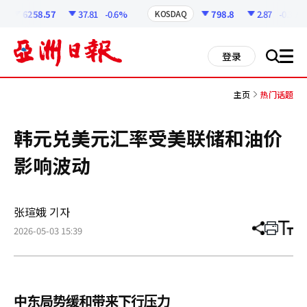
코
인
6258.57
37.81
-0.6%
798.8
2.87
-0.36%
KOSDAQ
정
보
all
登录
搜
men
索
主页
热门话题
韩元兑美元汇率受美联储和油价
影响波动
张瑄娥 기자
2026-05-03 15:39
分
打
调
享
印
整
文
大
章
小
中东局势缓和带来下行压力