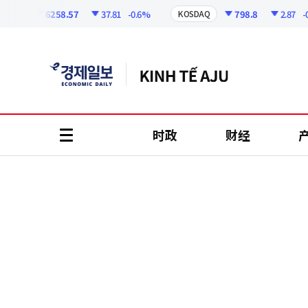
코
인
6258.57
37.81
-0.6%
798.8
2.87
-0.36
I
KOSDAQ
정
보
时政
财经
all
menu