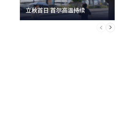
立秋首日 首尔高温持续
极端
个
前
一
下