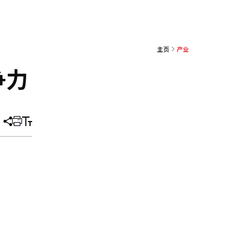
主页
产业
争力
分
打
调
享
印
整
文
大
章
小