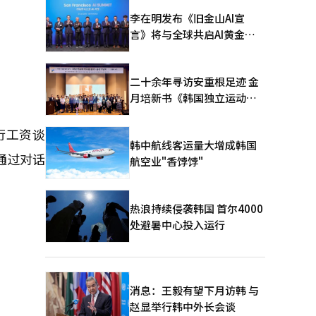
李在明发布《旧金山AI宣
言》将与全球共启AI黄金时
代
二十余年寻访安重根足迹 金
月培新书《韩国独立运动圣
地：向旅顺口追问历史》出
版
行工资谈
韩中航线客运量大增成韩国
通过对话
航空业"香饽饽"
热浪持续侵袭韩国 首尔4000
处避暑中心投入运行
消息：王毅有望下月访韩 与
赵显举行韩中外长会谈