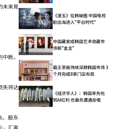
的未来竞
《逐玉》在韩破圈 中国电视
剧出海进入"平台时代"
中国藏家成韩国艺术收藏市
场新"金主"
判中断。
霸王茶姬持续深耕韩国市场 3
个月完成8家门店布局
损失将达
《经济学人》：韩国率先吃
到AI红利 也最先遭遇反噬
失、股东
少，汇率