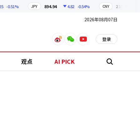
-0.51%
894.94
4.82
-0.54%
210.02
0.94
JPY
CNY
2026年08月07日
登录
weibo
weixin
youtube
观点
AI PICK
搜
索