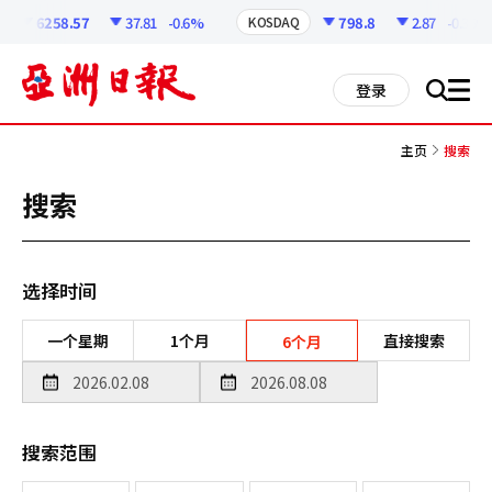
코
인
6258.57
37.81
-0.6%
798.8
2.87
-0.36%
KOSDAQ
정
보
all
登录
搜
men
索
主页
搜索
搜索
选择时间
一个星期
1个月
直接搜索
6个月
搜索范围