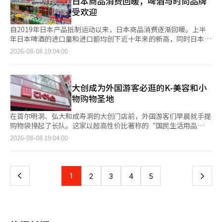
日本商品消费回暖，啤酒与时尚品牌
相关人士表示：“一直以来，游客和居民之间都反映缺乏与番茄相
通过数据分析游客的实际行为进行判断。 了解哪个国家的游客来
BMW全新iX xDrive60的最大功率为544马力，比之前增加21马
对较高。这是因为竞争对手有限，且可以基于产品竞争力确保稳定
受欢迎
关的美食，今年在扩展节日时间的过程中，准备时间也较短。”
韩国，在哪里住宿，消费什么，在哪些地区停留时间较长，可以使
力，最大扭矩为78.0kg·m。零百加速时间为4.6秒，单次充电续
的收益。 SK生物制药是一个典型案例。该公司在2019年获得美国
他还表示：“我们将根据此次节日中居民和游客的评价，准备使未
旅游政策更加精细化。没有必要向日本游客和美国游客展示同样的
航里程根据韩国环境部认证为509km，比现有车型增加45km，
食品药品监督管理局（FDA）批准的癫痫治疗药物塞诺巴美特（美
自2019年日本产品抵制运动以来，日本商品消费逐渐回暖。上半
来的观赏、娱乐和美食更加丰富的节日。” 今年的“10天番茄
韩国，也没有理由向K-流行音乐爱好者和对韩国美食感兴趣的游客
WLTP标准下最大续航可达701km。 高性能M车型BMW全新iX
国商品名：Xcopri）后，于2020年通过美国子公司SK生命科学开
年日本啤酒的进口量和进口额均创下近十年来的新高，同时日本时
节”是扩展节日外延的挑战，而接下来，利用番茄和地方农特产品
推荐相同的旅游产品。 在这一过程中，“韩国旅游数据实验
M70 xDrive的最大功率为659马力（在运动模式下激活时），比之
始了当地的直接销售。 SK生命科学自成立之初便引进了来自全球
尚品牌也在首尔的核心商业区陆续开设门店。这一变化被解读为消
开发代表性美食，将游客的消费与农户和商业区的收入相连接，成
2026-08-08 19:04:00
室”发挥着核心作用。数据实验室的会员人数已突破10万，通过旅
前增加40马力，使用启动控制功能时，扭矩可达112.2kg·m。零
大型制药公司的中枢神经系统（CNS）销售和市场营销专家，建立
费者更加重视价格、质量和个人喜好，而对在日本旅行时接触到的
为新的任务。※ 本报道经人工智能（AI）系统翻译与编辑。
游动态报告支持旅游行业的决策。结合人工智能后，它不仅能展示
百加速时间仅为3.8秒，单次充电续航里程根据韩国环境部认证为
了当地的分销网络和医疗人员网络。此外，塞诺巴美特在针对难治
商品的需求也在增加。 根据8日关税厅的进出口贸易统计，今年上
过去的统计数据，还能分析游客的行为和需求，判断未来应针对哪
421km（WLTP标准下为600km），处于同级别的顶尖水平。价
性成人部分癫痫患者的临床试验中，证明了其显著高于竞争药物的
半年日本啤酒的进口量达到58305吨，同比增长33.5%。这一数字
些市场和地区。 这并不是要抛弃直觉和经验，而是让数据和人工
格方面，全新iX xDrive45为1亿2480万韩元，全新iX xDrive60为1
完全发作消失率，从而赢得了处方现场的信任，这也促成了直接销
是近十年来上半年的最高水平，超过了2018年的42962吨和2019
大创成为外国游客必逛的K-美容和小
智能验证经验，帮助做出更准确的判断。 人工智能为我设计个性
亿5380万韩元，而高性能车型全新iX M70 xDrive则为1亿7770万
售体系的早期建立。 塞诺巴美特在美国市场的处方量持续增长，
年的41535吨。进口额也达到4592万美元，比去年同期增长
物购物圣地
化的韩国旅行 人工智能改变旅游的最大变化在于旅行方式本身。
韩元。 梅赛德斯-奔驰韩国最近推出了全球畅销车型'GLC'的首款纯
去年实现了6303亿韩元的销售额，比前一年增长约44%。为了扩
30.1%，超出2018年上半年的最高纪录3929万美元16.9%。日本
过去，外国游客想要游览韩国，必须在搜索引擎、博客和YouTube
电动版本'全新梅赛德斯-奔驰电动（以下简称全新电动GLC）'。全
大销售，公司上个月与SK生命科学签署了5536万美元（约793亿
啤酒的进口比例也显著上升。今年上半年，日本产啤酒占总啤酒进
在首尔明洞、弘大和成寿洞的大创门店前，外国游客们早晨就手提
之间反复切换，逐一寻找景点、住宿、餐厅和交通。 而现在，只
新电动GLC首次应用了奔驰电动车专用架构MB.EA（梅赛德斯-奔
韩元）的药品供应合同。这是今年的第五份合同，累计合同金额已
口量124200吨的46.9%，比去年同期的38.0%上升了8.9个百分
购物袋排起了长队。这家以超高性价比著称的“国民生活用品
需询问人工智能。如果想体验三天的K-流行音乐和韩国美食，或者
驰电动架构），结合了GLC独特的身份与最先进的电动驱动系统和
达到2818亿韩元。 自2019年会长徐正仁提出海外直接销售网络建
点。 便利店和大型超市的日本啤酒销售也在增加。CU在今年1至7
店”大创，如今已成为来韩外国游客必经的“K-购物圣地”。 根
请求为父母设计一个舒适的旅行路线，人工智能就会根据个人的兴
页
2026-08-08 19:04:00
智能直观的软件。 在韩国推出的车型包括：△GLC 300 4MATIC
设计划以来，Celltrion一直在稳步建立直接销售体系。2020年在
月的日本啤酒销售额同比增长30.2%。同一时期，GS25的日本啤
据大创的数据显示，过去三年内，海外卡在大创的支付金额增长率
趣和日程安排旅行。 韩国旅游公社正在推进的“人工智能旅行助
AMG线电动版 △GLC 300 4MATIC AMG线+电动版，共两款，预计
欧洲转为直接销售，2023年开始在美国正式开展直接销售。目
酒销售额也增长了30.1%。日本札幌的国内分销商MZ Beverage统
分别为2023年130%、2024年50%和2025年60%，每年都在快速
手”将承担这一角色。提供多语言的旅游信息，连接景点、交通、
一
将在今年第四季度开始交付。价格在9000万至9480万韩元之间，
前，直接销售的产品数量从2023年的1个增加到现在的6个。 直接
计的今年上半年便利店和大型超市渠道的销售额比去年同期增长了
上升。今年上半年（1月至6月）的同比增长率也达到了100%。 目
餐饮和住宿，从而大大降低外国游客在韩国旅行时面临的语言和信
上市一个月内预订量已突破1000辆，受到热烈欢迎。 沃尔沃汽车
销售的扩展已转化为实际业绩。由于吉姆佩特拉（成分名：英夫利
52%。去年7月在首尔成寿洞设立的“札幌啤酒摊”快闪店吸引了
前，大创每月推出超过600种新产品。凭借压倒性的性价比和便捷
息障碍。 旅游的中心正从信息搜索转向人工智能设计旅行。 展示
韩国推出了下半年最受期待的'ES90'。这款下一代纯电动旗舰车型
上
1
下
2
3
4
5
昔单抗）和尤普莱玛（成分名：阿达木单抗）销售的增长，公司在
4万7000人，销售了9万6000杯生啤酒。 在时尚市场，日本品牌的
的社区门店网络，吸引了大量寻找超低价生活美容产品的消费者。
每个人不同的韩国 人工智能旅游的另一个竞争力在于超个性化。
结合了轿车的优雅、掀背车的灵活性、SUV的宽敞内部空间和高离
2023年第二季度北美直接销售收入首次突破2000亿韩元。特别是
进入也在持续。日本时尚企业东京基地上个月在首尔狎鸥亭开设
随着来韩外国游客的增加，大创正逐渐成为旅游必逛的地方。因
过去，韩国旅游集中在向尽可能多的人宣传著名景点。在人工智能
地间隙，展现了创新设计。根据350kW快速（DC）充电环境，充
一
吉姆佩特拉在FDA批准后，仅7个月便被列入包括美国三大处方药
了“联合东京”的首家国内门店。该品牌强调“全日本制造”，注
此，大创正在将明洞、弘大、成寿等主要旅游商圈的门店进行大型
时代，可以展示每个人不同的韩国。 例如，向喜欢K-流行音乐的
电从10%到80%约需22分钟，单次充电最大续航为
管理公司（PBM）在内的主要保险处方目录。 Celltrion在这一过
重材料和缝制的完美度。东京基地在推出编辑店Studio后，进一步
化和专业化。上个月31日，大创在江南站的街道上新开了一家大型
东南亚游客推荐演出、购物和拍摄地点，而向对韩国美食感兴趣的
706km（WLTP标准）。 搭载具有每秒254万亿次（TOPS）运算
程中积累的经验和分销网络也被应用于后续产品。奥美克单抗（成
页
引入自有品牌，扩大在韩国的业务。 国内零售商销售日本品牌的
门店。 吸引外国游客的主要原因无疑是“超高性价比的K-美
美国游客推荐传统市场和地方美食之旅。如果对历史感兴趣，可以