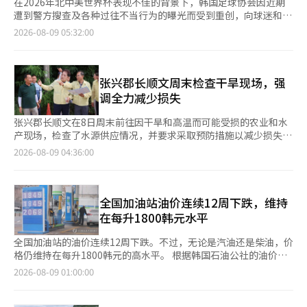
在2026年北中美世界杯表现不佳的背景下，韩国足球协会因近期
遭到警方搜查及各种过往不当行为的曝光而受到重创，向球迷和足
球界人士发表了道歉声明。 据8日联合新闻社报道，韩国足球协会
2026-08-09 05:32:00
在致球迷和足球界人士的信中表示：“对于2026年北中美世界杯
后围绕协会的各种杂音给大家带来的失望和担忧，我们深感歉
意。” 协会补充道：“我们本应通过对进球的执着努力和热情，
以及在这一过程中展现的公平竞争精神，给足球迷带来快乐和喜
张兴郡长顺文周末检查干旱现场，强
悦，但最近我们失去了本应履行的职能，处于一种令人痛心的境
调全力减少损失
地。” 同时，协会强调：“目前绝不存在任何不当行为或卡片使
用情况。”并表示：“我们希望过去身披太极战袍、代表韩国足球
张兴郡长顺文在8日周末前往因干旱和高温而可能受损的农业和水
的国家队球员们所取得的宝贵成就和努力不会因此事而被误解或贬
产现场，检查了水源供应情况，并要求采取预防措施以减少损失。
值。” 协会还表示：“我们将深刻铭记来自各方的批评与指责，
长郡长当天依次访问了六个干旱和高温脆弱地区，包括农田、蓄水
2026-08-09 04:36:00
并将其视为彻底改革的机会。”并承诺：“为了更好的韩国足球未
池、抽水站和陆上海水养殖场。现场检查了农业用水的保障情况、
来，我们将进行深刻的自我反思，并继续加强努力，提升组织文化
蓄水池水位以及农作物的受损情况，并对养殖场的高温应对体系进
的透明度和道德标准，以符合外界日益提高的要求。” 协会表
行了检查。张兴地区今年1月至7月的累计降水量为668.2毫米，仅
示：“我们将全力以赴，尽快落实包括即将到来的亚运会、下半年
为平年922.8毫米的约72%。自本月1日起，张兴及全南地区持续
全国加油站油价连续12周下跌，维持
的A级比赛和亚洲杯准备，以及扩大主席选举团等政策任务。” 最
发布高温警报，农作物和养殖鱼类的受损风险也在加大。张兴郡在
在每升1800韩元水平
后，协会表示：“我们将不断努力，成为一个能够以足球本质的价
3日至4日对辖区内农作物进行干旱损失调查，至今已接到水稻、黄
值赢得大家的欢呼，而非愤怒、嘲讽和指责的组织。”※ 本报道
豆和辣椒等共计16.7公顷的损失报告。郡政府正围绕受损地区，向
全国加油站的油价连续12周下跌。不过，无论是汽油还是柴油，价
经人工智能（AI）系统翻译与编辑。
农户租借乡镇拥有的抽水机，并持续检查农业用水的供应情况。与
格仍维持在每升1800韩元的高水平。 根据韩国石油公社的油价信
张兴消防署建立协作机制，对水源需求紧急的地区提供紧急供水支
息系统“Opinet”的数据，8月第一周（2日至6日）全国加油站汽
2026-08-09 01:00:00
持。自7日起，郡政府在大德邑的潜头里投入消防水车，供应农业
油平均销售价格较上周下降2.9韩元，记录为1866.2韩元。 从地区
用水，以缓解干旱受损农户的供水困难。张兴郡未来将针对15个蓄
来看，首尔的油价为1909.1韩元，较上周下降1.0韩元，仍是最贵
水率低于50%的蓄水池，推动利用大型井和河流水源进行蓄水。同