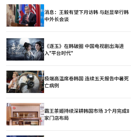
解决旅游的所有问题。旅游本质上是体验的产业。走在新的地方，
遇见新的人，品尝美食，经历意想不到的时刻，这就是旅行。 无
消息：王毅有望下月访韩 与赵显举行韩
论人工智能多么先进，都无法替代在庆州的夜晚漫步、在传统市场
中外长会谈
品尝美食或在K-流行音乐演唱会上感受到的感动。 人工智能的角
色不是消除人的体验，而是帮助寻找更好的体验。发现符合旅行者
偏好的地点，减少语言和移动的不便，并在需要时提供准确的信
息。 随着人工智能的发展，旅游中人与地点、文化的价值可能会
变得更加重要。 2028年3000万，人工智能能成为突破口吗 韩国旅
《逐玉》在韩破圈 中国电视剧出海进
游正处于一个重要的分水岭。今年上半年外籍游客突破1071万，
入"平台时代"
展现了新的可能性。然而，2028年3000万的时代并不会仅凭现在
的增长趋势自然而然到来。 必须通过数据了解全球游客的需求。
人工智能需要展示每个人不同的韩国。将访问首尔的游客引导到地
方，并促使曾经访问过的人再次回到韩国。 旅游人工智能创新总
部的设立也不能仅停留在组织重组上，而应转化为人工智能旅行助
极端高温席卷韩国 连续五天报告中暑死
手、韩国旅游数据实验室、地方旅游和旅游企业的实际变化。 朴
亡病例
成赫社长推动的旅游政策方向最终可以归纳为四个转变。 从依赖
直觉和经验的旅游转向基于数据的旅游。 从搜索旅游转向人工智
能设计的旅游。 从以首尔为中心的旅游转向遍及整个韩国的旅
游。 从一次性访问的旅游转向再次访问的旅游。 韩国已经拥有K-
霸王茶姬持续深耕韩国市场 3个月完成8
文化这一全球性资产。现在是将全球人民的关注转化为实际访问、
家门店布局
停留和消费的时候。如果再加上旅游数据和人工智能，韩国旅游将
迎来又一次飞跃。 上半年的1071万是起点。下一个目标是2028年
的3000万。 问题很明确。 韩国能否依靠人工智能和K-文化的力
量，开启2028年外籍游客3000万的时代？ 答案的制定者正是韩国