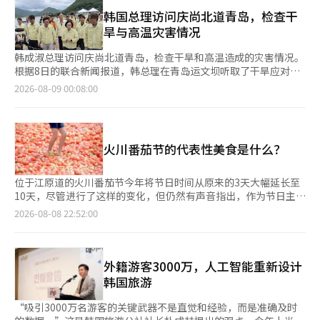
的城市。大邱的油价则下降3.8韩元，达到1840.6韩元，是全国最
时，计划支持大型井的维修费用和河床挖掘设备，以增加农业用水
低的。 按品牌来看，GS Caltex加油站的汽油价格为1869.2韩元，
韩国总理访问庆尚北道青岛，检查干
的保障。10日，郡政府将与农林畜产食品部、韩国农村公社、农协
最高；而经济型加油站的价格为1858.0韩元，最低。 柴油价格也
旱与高温灾害情况
等相关机构进行现场检查，讨论干旱应对情况和额外水源的保障方
有所下降。全国加油站柴油平均销售价格较上周下降3.6韩元，记
案。为应对持续的干旱，自3日起已设立干旱对策情况室。情况室
录为1849.2韩元。 国际油价同样呈现下跌趋势。这被解读为美国
韩成淑总理访问庆尚北道青岛，检查干旱和高温造成的灾害情况。
将重点检查辖区内蓄水池和农业用水供应设施的水位和运行状态，
与伊朗之间关于霍尔木兹海峡航行的谈判预期增强所致。 作为进
根据8日的联合新闻报道，韩总理在青岛运文坝听取了干旱应对现
并加强对脆弱地区的应对。在水产领域，重点预防高温损失。上月
口原油价格基准的迪拜油价较上周下降1.4美元，记录为79.5美元
状及水资源供应对策的汇报后，要求“积极利用应急替代水源，做
2026-08-09 00:08:00
27日，得量湾发布高温警报后，郡政府组建了现场应对小组，维持
每桶。国际汽油价格下降11.0美元，记录为104.6美元，国际汽车
好水供应的充分准备”。 她还指示“通过中央政府与地方政府之
应急应对体系。郡政府在6月至7月期间向养殖户提供了142台循环
用柴油价格下降10.3美元，记录为148.2美元。 国际油价的波动通
间的有机合作，密切管理水资源供应现状，并积极应对现场的困
泵、3019公斤免疫增强剂、70吨液态氧和遮阳网等物资。若发生
常会在2至3周后反映在国内加油站的价格上。因此，如果国际油价
难”。 接着，她表示“在可能发生的紧急供水情况下，要确保居
高温损失，将迅速掌握损失情况并进行回收，以防止进一步损失的
持续下跌，国内油价在短期内也可能继续呈现下跌趋势。 此外，
民不受影响，立即启动运输供水和瓶装水提供等应急供水体系”。
扩散。长郡长在当天的现场检查中，不仅对情况进行了检查，还要
火川番茄节的代表性美食是什么？
政府为减少国际油价波动对国内石油产品价格的影响，实施了石油
此外，她提到“考虑到干旱可能长期化的情况，我们需要首先为最
求在发生或可能发生损失的地区立即采取措施，强化应对体系。特
最高价格制度。上个月25日指定的第八次石油最高价格与第七次相
坏的情况做好准备，讨论如何进行周密应对”。 韩总理强调要审
别是对蓄水率低的地区，指示要尽量保障可利用的水源，并积极利
同。最高价格为汽油每升1784韩元，柴油1773韩元，灯油1380韩
查包括地下水资源在内的整体水供应与管理体系，并呼吁对水供应
位于江原道的火川番茄节今年将节日时间从原来的3天大幅延长至
用抽水机、井水和消防供水等可用手段，确保农业用水的供应。长
元。※ 本报道经人工智能（AI）系统翻译与编辑。
相关情况向公众透明通报。※ 本报道经人工智能（AI）系统翻译与
10天，尽管进行了这样的变化，但仍然有声音指出，作为节日主角
顺文郡长表示：“在干旱解除之前，我们不会放松警惕，将全力动
编辑。
的番茄相关的代表性美食仍然不足。 自上月31日开幕以来，至7日
2026-08-08 22:52:00
员可用的行政力量和资源，确保各领域的应对体系紧密运作，尽最
为止，记者多次巡视了火川军的沙内面沙内体育公园的节日现场，
大努力减少居民的损失。”※ 本报道经人工智能（AI）系统翻译与
发现特产销售区有生番茄和番茄汁出售，周边也能购买到番茄。
编辑。
然而，游客在享用餐食或小吃时，难以找到能够真正感受到“来到
番茄节”的特色美食。 番茄可以用于酱料、沙拉、炒菜等多种食
外籍游客3000万，人工智能重新设计
品，并且可以与地方农畜产品相结合，具有发展成为节日代表美食
韩国旅游
的巨大潜力。 来自南阳州的赵某表示：“节日的乐趣是有的，但
缺乏能够真正品尝到番茄味道的美食，令人遗憾，希望能有只有在
“吸引3000万名游客的关键武器不是直觉和经验，而是准确及时
这里才能品尝到的食物。” 来自京畿道东灿的韩某也表示：“在