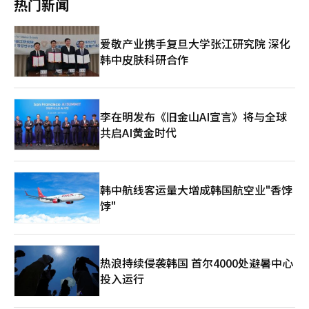
性能的英伟达Orin核心计算机，车辆可自我更新，随着时间推移性
热门新闻
分名：奥马利珠单抗）在意大利的直接销售竞争力得到了验证，今
数量也在增加。现代百货集团旗下的时尚公司Hansem在其编辑店
容”产品线。以5000韩元以下的惊人价格推出的护肤和基础化妆
连接庆州和公州·扶余；如果想要自然和休闲，可以推荐相对不为
能不断提升。同时，配备5个摄像头、5个雷达和12个超声波传感
年第一季度在欧洲市场的份额达到了16%。 美国药品市场涉及制
MUYE中引入的Maison Mihara Yasuhiro和Kamiya等约20个日本
品系列，已经成为来韩国必买的纪念品。 在今年大创上半年新产
人知的地区。 韩国并不缺乏旅游资源，问题在于外国游客仍然不
器的感应技术，能够有效保护车内外人员。此外，车内乘客检测系
造商、批发商、保险公司、PBM、采购联盟等复杂的关系。保险登
品牌在今年1至7月的销售额同比增长超过50%。购买顾客中有
品中，销售量最高的“上半年新款最佳”是美容产品“本色视黄醇
知道很多地方。如果人工智能能够将游客的偏好与地区的旅游资源
统能够精确识别车内遗留的宠物和婴儿等，确保安全。尽管具备如
爱敬产业携手复旦大学张江研究院 深化
记、价格谈判和处方网络的建立是市场成功的关键。因此，直接销
60%为20至30岁年轻人。LF运营的编辑店Raum中，2024年入驻
双V贴面膜”。大创的美容产品以低于市场知名品牌化妆品一半的
连接起来，整个韩国就可以成为一个巨大的旅游产品。 3000万游
此性能，韩国市场的定价比全球低至5000万韩元，具备竞争力。
售模式要求当地法人从产品许可、价格制定、保险登记、销售和市
韩中皮肤科研合作
的日本设计师品牌Akira Nakata在每个季节的购买顾客中，70%
价格，卓越的产品性能与K-POP、K-电视剧的热潮相结合，成为外
客如果只在首尔，那并不算成功 外籍游客3000万的数字固然重
今年进口车排名第四的中国比亚迪也在加大攻势。比亚迪根据韩国
场营销到收入确认等全过程都要直接执行，虽然可以期待较高的盈
以上为回头客。2024年春夏季节的平均客单价相比2026年春夏季
国游客来韩时必买的“必需品”。 随着外国游客的特殊需求与国
要，但更重要的是他们在哪里停留和消费。如果实现3000万游
市场消费者对混合动力的偏好，推出了下半年期待的PHEV SUV'海
利能力，但需要相当的资金和当地网络作为支撑。 韩国生物协会
节增加了约30%。 这种消费变化与对日本的认知改善密切相关。
内消费者的精打细算趋势相结合，大创正在创下自成立以来的最高
客，但大多数仍停留在首尔和首都圈，那么就难以评估旅游业的成
狮DM-i'。吉利汽车集团的高端电动车品牌极氪也发布了搭载800V
副会长李承圭表示，SK生物制药通过自主研发新药和全球临床试
东亚研究院与日本国际文化会馆在上个月17日至21日对1547名韩
业绩。大创的2025年销售额达到4兆5363亿韩元，同比增长
果是否扩展到整个韩国。 游客需要向地方移动，延长住宿时间，
充电系统的中型电动SUV'极氪7X'，预订量已突破1000辆，反响热
验建立了当地网络，而Celltrion则在扩大生物类似药业务的同
国人和1552名日本人进行的调查显示，54.3%的韩国人对日本持
14.3%。营业利润也增长了19.2%，达到了4424亿韩元，首次突破
李在明发布《旧金山AI宣言》将与全球
在当地餐馆用餐，消费地方文化和旅游产品。只有这样，游客的增
烈。 现代汽车推出了国民车地位的紧凑型轿车'全新阿凡达（The
时，积累了与保险公司和PBM的谈判能力和市场营销能力，为直接
有良好印象，这是自2013年调查开始以来的最高比例。认为日本
4000亿韩元。与2021年约2兆6000亿韩元的销售额相比，仅四年
加才能与地方经济和就业相连接。 人工智能可以缩小地方旅游的
共启AI黄金时代
all new AVANTE，以下简称阿凡达）'。这是时隔六年推出的第八
销售奠定了基础。他指出，这并不是依靠单一产品就能决定成败的
积极的原因中，“友好和重视秩序的国民性（66.9%）”位居第
时间增长了约74%。 大创相关人士表示：“我们成功转型为不仅
信息差距。它能够找到符合游客偏好的地区，并将交通、住宿、餐
代全面改款车型，具有：△以精致的线条和面为基础的大胆设计
业务模式，而是需要长期积累全球临床和当地销售能力。 李承圭
一，其次是“饮食文化及购物、旅行的魅力（43.9%）”。 前往日
仅是低价生活用品店，而是涵盖K-美容的韩国代表购物平台。”并
饮和体验项目连接成一个行程。这使得曾因语言和交通信息而犹豫
△车身尺寸扩大至中型轿车水平 △全球最高水平的安全性 △兼顾
副会长表示：“直接销售是一种需要全球经验、当地网络和资金实
本旅行的人数增加也在扩大商品消费的接触面。根据日本政府观光
表示：“随着外国游客成为必逛之地，低价K-美容产品的需求也在
的外国游客可以得到人工智能的个性化旅行指导。 3000万时代的
性能与效率的驾驶完成度 △应用先进的便利和数字化配置等特
力共同支持的战略，理解市场和具备市场营销能力是提高成功可能
局的数据，今年上半年访问日本的韩国人数达到567万5100人，同
不断增加。”※ 本报道经人工智能（AI）系统翻译与编辑。
成功与否，不仅取决于有多少人来到韩国，还取决于他们去哪里、
点。 阿凡达提供2.0汽油和1.6混合动力两种动力系统，分为现代、
性的关键。”※ 本报道经人工智能（AI）系统翻译与编辑。
韩中航线客运量大增成韩国航空业"香饽
比增长18.6%，成为各国游客中访问人数最多的国家。业内人士表
停留多久以及在哪里消费。 K-文化爱好者转变为韩国游客 韩国拥
豪华和灵感三种配置，价格在2300万至3000万韩元之间。新车在
示：“过去，政治和外交问题直接影响日本产品的购买，但现在消
饽"
有与其他旅游竞争国不同的资产，那就是K-文化。全球人民通过听
开始接受预订的首日便突破1万单，创下了历史最高纪录，超过了
费者更关注价格、质量和设计等商品本身。随着在日本旅行中接触
韩国音乐、观看电视剧和电影、品尝韩国美食以及使用化妆品与韩
2020年4月推出的第七代阿凡达首日的1万58辆的成绩。 现代汽车
到的产品在国内再次购买的趋势扩大，啤酒和时尚的需求基础也在
国建立了联系。 现在，旅游业的任务是将这种关注转化为实际的
相关人士表示：“在电动化和SDV时代，客户的期望值不断提高，
不断扩大。”※ 本报道经人工智能（AI）系统翻译与编辑。
访问。人工智能可以分析游客的兴趣，将喜欢的内容与相关的地
因此全新阿凡达从基础配置开始就具备高性价比，并通过多样化选
点、食物、表演、购物和地方旅游连接成一个旅行。 从向所有人
热浪持续侵袭韩国 首尔4000处避暑中心
择提供先进的出行体验。未来我们将继续以客户为中心，提供更好
推广同样的韩国，转变为展示每个人想看到的韩国。将K-文化的粉
的价值。”※ 本报道经人工智能（AI）系统翻译与编辑。
投入运行
丝转化为韩国游客，并将这些游客从首尔扩展到地方，是3000万
时代的重要任务。 人工智能无法替代旅行的感动 人工智能并不能