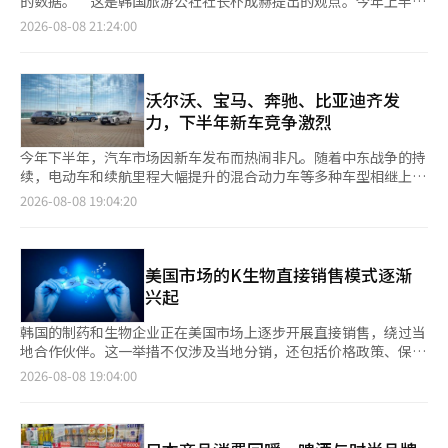
的数据。”这是韩国旅游公社社长朴成赫提出的观点。今年上半
节日现场很难吃到与番茄相关的食物，平时吃的食物让我难以感受
年，来韩外籍游客已超过1071万人。朴社长表示，计划通过数据
2026-08-08 21:24:00
到番茄节所在地区的独特性。” 地方上也有类似的声音。 沙内面
和人工智能加速这一增长，目标是在2028年迎来外籍游客3000万
的某社会服务团体负责人表示：“节日时间延长，活动场地宽敞，
的时代。从搜索旅游到人工智能设计旅游，韩国旅游的新竞争已经
许多人对此表示满意，但也有人认为食品与平时接触的差别不大。
开始。 韩国旅游业正迎来新的转折点。K-流行音乐、电视剧、电
我觉得，除了观赏和娱乐，吃什么和记住什么也很重要。” 具演
影、美食和美容等K-文化的全球关注，正迅速转化为实际的韩国访
沃尔沃、宝马、奔驰、比亚迪齐发
元 韩国科技大学管理学博士表示：“火川番茄节以番茄为主题开
问，推动韩国旅游市场的快速增长。 今年上半年，来韩外籍游客
力，下半年新车竞争激烈
发了多种活动，提高了知名度，但为了持续发展，需要开发结合地
已超过1071万人。6月20日，累计外籍游客已突破1000万，比去
方番茄和农特产品的美食。” 他还强调：“如果能开发出利用火
年提前了约一个月。现在，韩国旅游的任务不仅是恢复到疫情前的
今年下半年，汽车市场因新车发布而热闹非凡。随着中东战争的持
川的多种农产品和林产品的美食，将会发展成一个观赏、娱乐和美
水平，更重要的是如何将不断增加的游客与整个国家的产业和地方
续，电动车和续航里程大幅提升的混合动力车等多种车型相继上
食相结合的节日，并能帮助农户。” 还有建议利用地方美食匠
经济增长相连接。 朴成赫社长提出的下一个目标是到2028年实现
市，竞争愈发激烈。国内外汽车制造商计划推出多款大型畅销新
2026-08-08 19:04:20
人。 沙内面里长协会的相关人士表示：“每个村庄都有擅长烹饪
外籍游客3000万。在日本等旅游竞争国快速增长的情况下，必须
车，以扩大下半年市场份额。 8日，相关行业消息称，宝马、梅赛
的居民，希望能与他们一起，将番茄、酱、豆腐、韩式点心等地方
将对K-文化的关注转化为实际的访问、停留和消费。 为了将上半
德斯-奔驰、沃尔沃、比亚迪等进口车品牌，以及现代汽车等，均
美食发展为旅游资源，让游客能品尝美食并在自然中休息。” 今
年的1071万游客与2028年的3000万游客连接起来，朴社长关注的
在下半年推出了从高端纯电动车（EV）到高效插电式混合动力车
年的节日是民选第9届火川军长金世勋上任后的首次举办。自上月
关键武器是数据和人工智能。 韩国旅游公社的人工智能转型从组
（PHEV）及内燃机车型的多款主力车型。 宝马本月在国内正式推
美国市场的K生物直接销售模式逐渐
31日开幕，持续至9日。将节日时间从原来的3天大幅延长至10
织重组开始。公社今年新设立了旅游人工智能创新总部，开始将人
出旗舰纯电动运动活动车（SAV）'全新iX'。作为宝马电动品牌
兴起
天，是一种新的尝试，旨在将游客的停留和消费与地方收入相连
工智能和数据应用于旅游政策和行业现场。 这包括开发人工智能
BMW i的专属车型，BMW iX展现了品牌对电动出行的追求，搭载
接。 虽然准备时间不足，但由于节日场地扩大，时间延长，许多
旅行助手、提升韩国旅游数据实验室的能力、扩大旅游数据的应用
了两台电动机的智能四轮驱动系统BMW xDrive，支持从10%充电
韩国的制药和生物企业正在美国市场上逐步开展直接销售，绕过当
人表示可以更加从容地享受活动。 关键在于如何将延长的节日时
等，形成一个整体的流动。重要的是，不仅为游客提供人工智能服
至80%仅需34至35分钟，提升了电力效率。 基础车型BMW全新iX
地合作伙伴。这一举措不仅涉及当地分销，还包括价格政策、保险
间有效转化为地方收入。 如果能够在销售番茄和体验活动的基础
务，还要使旅游公社、旅游企业和地方政府能够利用数据进行更准
xDrive45的最大功率提升至408马力，比之前增加82马力。最大扭
登记、销售和市场营销等，以改变其收益结构。然而，目前通过建
2026-08-08 19:04:00
上，开发出与地方农、畜、林产品结合的美食，并将其固定为地方
确的判断。 这并不是将人工智能作为一种旅游产品，而是整个旅
矩也提升至71.4kg·m，比之前增加7.2kg·m，零百加速时间缩
立海外子公司并直接构建销售和分销基础设施来实现直接销售的案
餐馆的常规菜单，那么节日结束后也能持续消费。这就是农户、餐
游产业进入使用人工智能的新阶段。 从凭直觉进行旅游到基于数
短至5.1秒，比之前快1秒。新型电池技术使其高压电池的储电量达
例仍然不多。 根据8日韩国制药生物协会发布的《美国药品直接销
馆和地方美食匠人共同参与，创造“只有在火川才能品尝到的美
据进行旅游 朴成赫社长强调，为了实现3000万游客的目标，数据
到100.4kWh，比现有车型增加约30%。根据韩国环境部认证，单
售：成功的关键因素和准备策略》报告，分析认为，美国直接销售
食”的战略必要性。 火川军也意识到美食补充的必要性。 火川军
是关键。旅游政策和营销不应仅依赖于负责人的经验和直觉，而应
次充电续航里程为446km（WLTP标准下最大可达602km）。
的成功可能性在技术难度较高或针对特定患者群体的专业药品中相