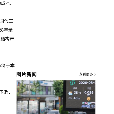
力成本。
圆代工
28年量
本结构产
布将于本
图片新闻
失。
查看更多
下滑，