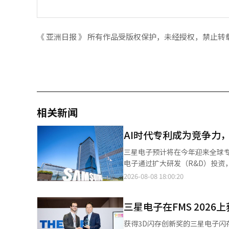
《 亚洲日报 》 所有作品受版权保护，未经授权，禁止转
相关新闻
AI时代专利成为竞争力
三星电子预计将在今年迎来全球专
电子通过扩大研发（R&D）投
子在第二季度的研发支出达到历
2026-08-08 18:00:20
增约6900项专利，截至第一季度
今年累计专利将突破30万项。按
三星电子在FMS 202
是在全球专利争端最活跃的美国
册专利最多的企业。根据美国专利信
获得3D闪存创新奖的三星电子闪存