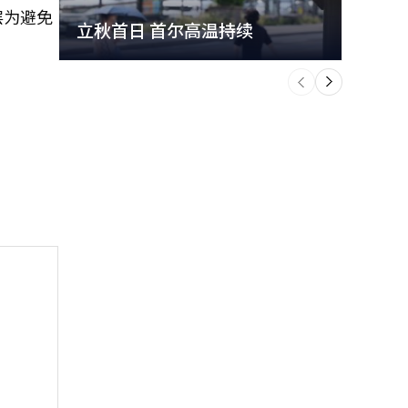
层为避免
立秋首日 首尔高温持续
极端
个
前
一
下