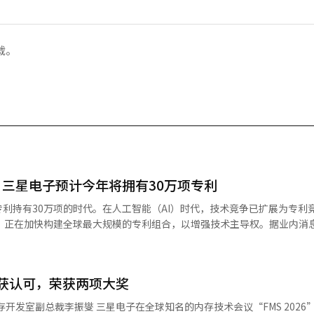
载。
，三星电子预计今年将拥有30万项专利
利持有30万项的时代。在人工智能（AI）时代，技术竞争已扩展为专利
资，正在加快构建全球最大规模的专利组合，以增强技术主导权。据业内消
史最高的16万亿韩元，预计将进一步增强其专利持有竞争力。公司在今年
末累计持有专利28万8770项。考虑到近年来每年新增1万至2万项专利的
地区划分，美国注册专利最多，达到10万7531项，其次是韩国、欧洲和
6上获认可，荣获两项大奖
市场，三星电子正集中力量获取专利，以提高技术防御能力。三星电子已
息公司IFI Claims的数据，三星电子去年在美国注册了7054项专利，
开发室副总裁李振燮 三星电子在全球知名的内存技术会议“FMS 2026