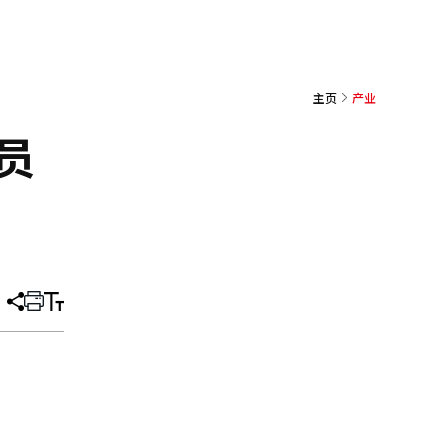
主页
产业
员
分
打
调
享
印
整
文
大
章
小