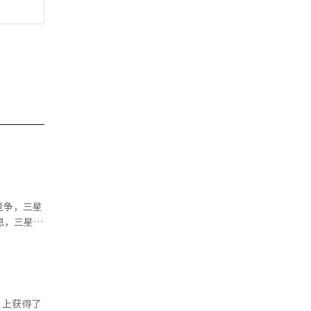
竞争，三星
息，三星电
第一季度新
情况，预计
中国。尤其
成为美国注
位居全球企
”上获得了