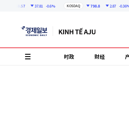
코
인
6258.57
37.81
-0.6%
798.8
2.87
-0.36%
KOSDAQ
정
보
时政
财经
all
menu