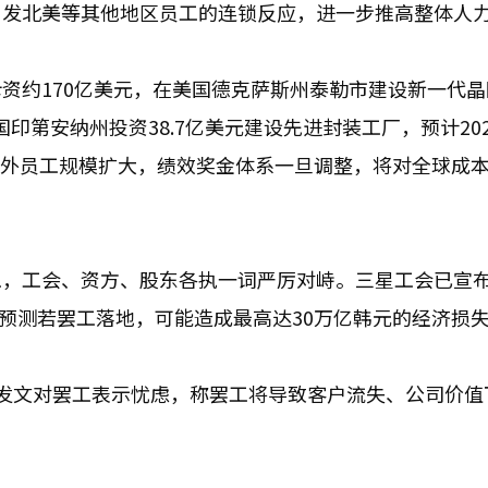
引发北美等其他地区员工的连锁反应，进一步推高整体人
资约170亿美元，在美国德克萨斯州泰勒市建设新一代晶
国印第安纳州投资38.7亿美元建设先进封装工厂，预计20
着海外员工规模扩大，绩效奖金体系一旦调整，将对全球成
工，工会、资方、股东各执一词严厉对峙。三星工会已宣
场预测若罢工落地，可能造成最高达30万亿韩元的经济损
发文对罢工表示忧虑，称罢工将导致客户流失、公司价值