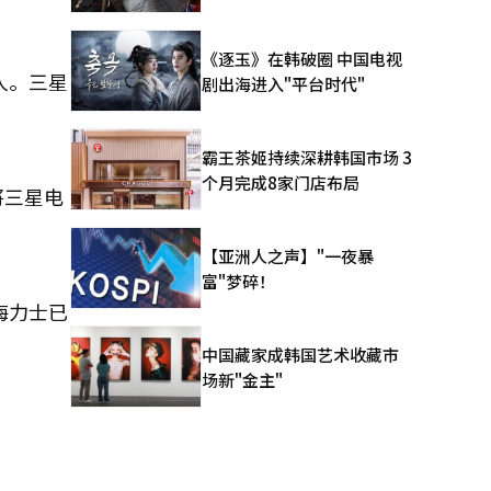
《逐玉》在韩破圈 中国电视
人。三星
剧出海进入"平台时代"
霸王茶姬持续深耕韩国市场 3
个月完成8家门店布局
将三星电
【亚洲人之声】"一夜暴
富"梦碎！
海力士已
中国藏家成韩国艺术收藏市
场新"金主"