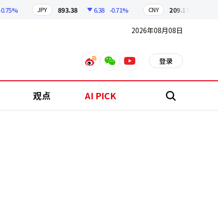
5%
893.38
6.38
-0.71%
209.17
1.79
-0.
JPY
CNY
2026年08月08日
登录
weibo
weixin
youtube
观点
AI PICK
搜
索