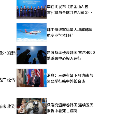
李在明发布《旧金山AI宣
言》将与全球共启AI黄金时
代
韩中航线客运量大增成韩国
航空业"香饽饽"
海外的趋
热浪持续侵袭韩国 首尔4000
处避暑中心投入运行
消息：王毅有望下月访韩 与
站广泛传
赵显举行韩中外长会谈
极端高温席卷韩国 连续五天
尚未收到
报告中暑死亡病例