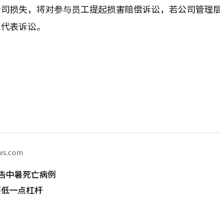
公司损失，将对参与员工提起损害赔偿诉讼，若公司管理
东代表诉讼。
ws.com
告中暑死亡病例
要低一点杠杆