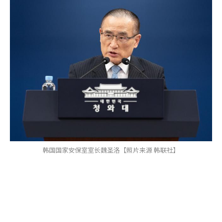
韩国国家安保室室长魏圣洛【照片来源 韩联社】