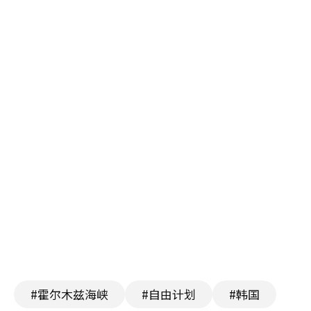
#霍尔木兹海峡
#自由计划
#韩国