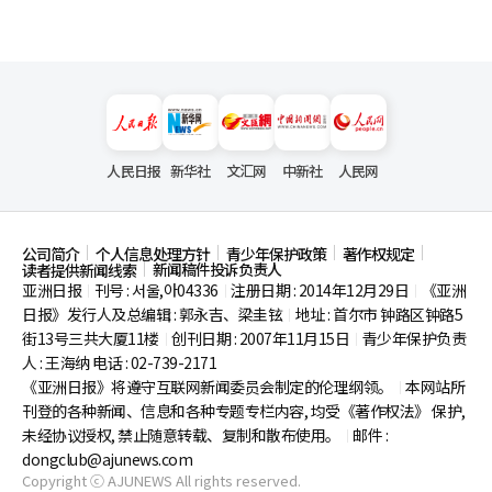
人民日报
新华社
文汇网
中新社
人民网
公司简介
个人信息处理方针
青少年保护政策
著作权规定
新闻稿件投诉负责人
读者提供新闻线索
亚洲日报
刊号 : 서울,아04336
注册日期 : 2014年12月29日
《亚洲
|
|
|
日报》发行人及总编辑 : 郭永吉、梁圭铉
地址 : 首尔市
钟路区钟路5
|
街13号三共大厦11楼
创刊日期 : 2007年11月15日
青少年保护负责
|
|
人 : 王海纳 电话 : 02-739-2171
《亚洲日报》将遵守互联网新闻委员会制定的伦理纲领。
本网站所
|
刊登的各种新闻、信息和各种专题专栏内容, 均受《著作权法》
保护,
未经协议授权, 禁止随意转载、复制和散布使用。
邮件 :
|
dongclub@ajunews.com
Copyright ⓒ AJUNEWS All rights reserved.