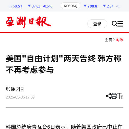
코
인
6258.57
37.81
-0.6%
798.8
2.87
-0.36%
KOSDAQ
정
보
all
登录
搜
men
索
主页
时政
美国"自由计划"两天告终 韩方称
不再考虑参与
张静 기자
2026-05-06 17:59
分
打
调
享
印
整
文
大
章
小
韩国总统府青瓦台6日表示，随着美国政府已中止在