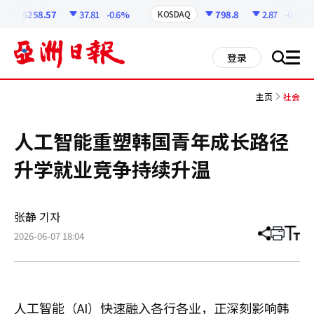
코
인
6258.57
37.81
-0.6%
798.8
2.87
-0.36%
KOSDAQ
정
보
all
登录
搜
men
索
主页
社会
人工智能重塑韩国青年成长路径
升学就业竞争持续升温
张静 기자
2026-06-07 18:04
分
打
调
享
印
整
文
大
章
小
人工智能（AI）快速融入各行各业，正深刻影响韩