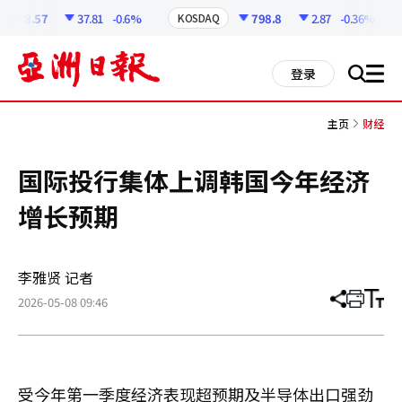
코
인
6258.57
37.81
-0.6%
798.8
2.87
-0.36%
KOSDAQ
정
보
all
登录
搜
men
索
主页
财经
国际投行集体上调韩国今年经济
增长预期
李雅贤 记者
2026-05-08 09:46
分
打
调
享
印
整
文
大
章
小
受今年第一季度经济表现超预期及半导体出口强劲